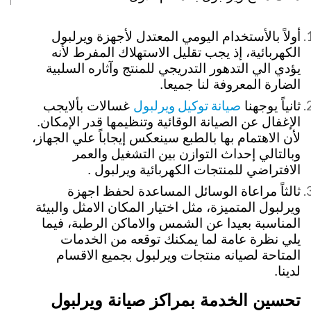
أولاً بالأستخدام اليومي المعتدل لأجهزة ويرلبول
الكهربائية، إذ يجب تقليل الاستهلاك المفرط لأنه
يؤدي الي التدهور التدريجي للمنتج وآثاره السلبية
الضارة المعروفة لنا جميعا.
صيانة توكيل ويرلبول
ثانياً يوجهنا
غسالات بألايجب
الإغفال عن الصيانة الوقائية وتنظيمها قدر الإمكان.
لأن الاهتمام بها بالطبع سينعكس إيجاباً علي الجهاز،
وبالتالي إحداث التوازن بين التشغيل والعمر
الافتراضي للمنتجات الكهربائية ويرلبول .
ثالثاً مراعاة الوسائل المساعدة لحفظ اجهزة
ويرلبول المتميزة، مثل اختيار المكان الامثل والبيئة
المناسبة بعيدا عن الشمس والاماكن الرطبة،
فيما
يلي نظرة عامة لما يمكنك توقعه من الخدمات
المتاحة لصيانه منتجات ويرلبول بجميع الاقسام
لدينا
.
تحسين الخدمة بمراكز صيانة ويرلبول