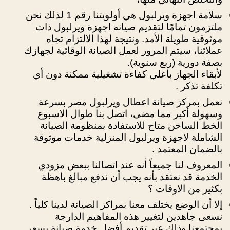
سلامة اجهزة ويرلبول هي أولويتنا رقم 1 لذلك نحن
ملتزمون تمامًا لتقديم صيانه اجهزة ويرلبول ذات
موثوقية طويلة الأمد. ونتيجة لهذا الالتزام تجاه
عملائنا، سيتم المرور لعمل الصيانة الوقائية لجهازك
بصفة دورية (ربع سنوية).
لأبقاء الجهاز بأعلي كفاءة تشغيلية ممكنة دون أي
تكلفة تذكر .
نعمل بمركز صيانة اعطال ويرلبول مصر بسرعة
وسهولة أكبر مما مضى،
اتصل بنا طوال الاسبوع
الخط الساخن متاح للاستفادة بمنظومة الصيانة
الشاملة لاجهزة ويرلبول المنزلية خدمات موثوقة
بالضمان المعتمد .
المعروف لنا جميعاً أنه عند اتصالنا ببعض مزودي
الخدمة قد نعتقد بأنه يجب أن ندفع مبالغ باهظة
بكثير من الاوقات ؟
إلا أن الوضع يختلف معنا بمراكز الصيانة لدينا كلياً .
نسعى جاهدين لتغيير هذه المفاهيم الدارجة
بمجتمعنا وذلك عبر تقديم أفضل خدمة صيانة بسعر