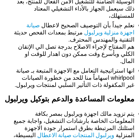
الوسيلة الضامنة للتشغيل الامن الفعال للمنتج، بعد
ذلك سيعمل الجهاز بالأداء التشغيلي المعتاد
للمستهلك،
صيانة
نعلم جيداً بأن التوصيف الصحيح لاعطال
اجهزة منزلية ويرلبول
مرتبط بمعدات الفحص حديثة
التقنية والمهندس المحترف.
هم المفتاح لإجراء الاصلاح بدرجة تصل الي الإتقان
الكلي وبأسرع وقت ممكن دون اهدار للوقت او
المال.
انها استراتيجية التعامل مع الاجهزة المتبعة بـ صيانة
whirlpool اسهاماً منا للحد من خطورة الصيانات
غير المكفولة ذات التأثير السلبي لمنتجات ويرلبول.
معلومات المساعدة والدعم بتوكيل ويرلبول
يتم تزويد مالك اجهزة ويرلبول بمصر بكافة
المعلومات الخاصة بارشادات التشغيل، واجابة جميع
اسئلتك المرتبطة بطرق استمرار جودة الاجهزة
ويرلبول المنتجات صيانة الاعطال
المنزلية
البسيطة،