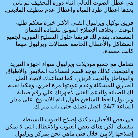
هي عطل الصوت العالي اثناء دورة التجفيف ثم تأتي
بعدها اعطال طرد المياة واعطال عدم تنظيف الملابس.
فريق توكيل ويرلبول الفني الأكثر خبرة معكم طلية
الوقت ، بخلاف الإصلاح الموثق بشهادة الضمان
المعتمدة. يقدم لك فريقنا حلول التصليح الفورية لجميع
المشاكل والأعطال الخاصة بغسالات ويرلبول مهما
كانت معقدة،
نتعامل مع جميع موديلات ويرلبول سواء اجهزة التبريد
والتجميد. كذلك يوجد قسم لغسالات الملابس والاطباق
والبوتاجاز والديب فريزر ، كما نساعدك لايجاد الحل
الجذري للمشكلة وعدم عودتها مرة اخري. وهكذا نقدم
لك الصيانه والدعم الفني لاجهزتك علي رقم صيانة
ويرلبول الخط الساخن طوال ايام الاسبوع. علي مدار
الساعة 24/7 اتصل نصلك حتى باب منزلك.
في بعض الأحيان يمكنك إصلاح العيوب البسيطة
بنفسك. لكن هناك بعض العيوب والأعطال التي لا يمكن
إصلاحها إلا من خلال فني ماهر. نحن بمركز ويرلبول