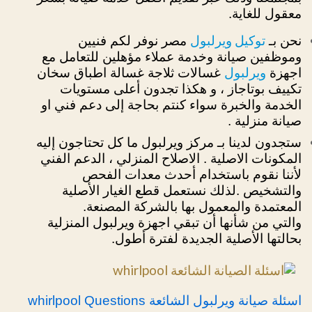
معقول للغاية.
توكيل ويرلبول
نحن بـ
مصر نوفر لكم فنيين
وموظفين صيانة وخدمة عملاء مؤهلين للتعامل مع
ويرلبول
اجهزة
غسالات ثلاجة غسالة اطباق سخان
تكييف بوتاجاز ، و هكذا تجدون أعلى مستويات
الخدمة والخبرة سواء كنتم بحاجة إلى دعم فني او
صيانة منزلية .
ستجدون لدينا بـ مركز ويرلبول ما كل تحتاجون إليه
المكونات الاصلية . الاصلاح المنزلي ، الدعم الفني
لأننا نقوم باستخدام أحدث معدات الفحص
والتشخيص .لذلك نستعمل قطع الغيار الأصلية
المعتمدة والمعمول بها بالشركة المصنعة.
والتي من شأنها أن تبقي اجهزة ويرلبول المنزلية
بحالتها الأصلية الجديدة لفترة أطول.
اسئلة صيانة ويرلبول الشائعة whirlpool Questions