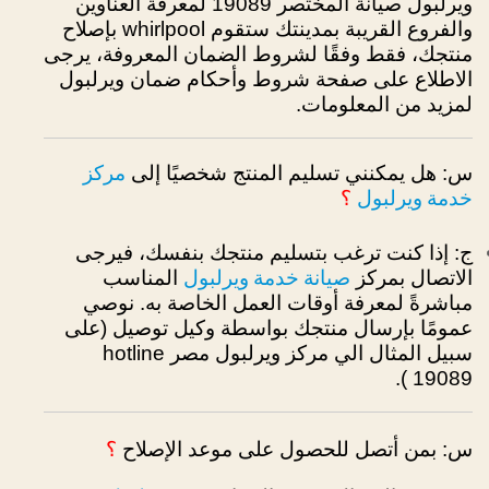
ويرلبول صيانة المختصر 19089 لمعرفة العناوين
والفروع القريبة بمدينتك ستقوم whirlpool بإصلاح
منتجك، فقط وفقًا لشروط الضمان المعروفة،
يرجى
الاطلاع على صفحة شروط وأحكام ضمان ويرلبول
لمزيد من المعلومات.
مركز
س: هل يمكنني تسليم المنتج شخصيًا إلى
خدمة ويرلبول
؟
ج: إذا كنت ترغب بتسليم منتجك بنفسك، فيرجى
صيانة خدمة ويرلبول
الاتصال بمركز
المناسب
مباشرةً لمعرفة أوقات العمل الخاصة به.
نوصي
عمومًا بإرسال منتجك بواسطة وكيل توصيل (على
سبيل المثال الي مركز ويرلبول مصر hotline
19089 ).
س: بمن أتصل للحصول على موعد الإصلاح
؟