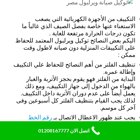
التكييف من الأجهزة الكهربائية التي يصعب
الاستغناء عنها خاصة بفصل الصيف الذي غالباً ما
تكون درجات الحرارة مرتفعة للغاية .
اليكم بعض النصائح توكيل ويرلبول المعتمد للحفاظ
علي التكييفات المنزلية دون صيانه لاطول وقت
ممكن :
تنظيف الفلتر من أهم النصائح للحفاظ علي التكييف
وإطالة عمره.
البداية من الفلتر فهو يقوم بحجز الأتربة والغبار
بالهواء من الدخول إلى جهاز التكييف، ومع ذلك
يعمل أيضاً على عدم دوران الأتربة داخل التكييف.
لذلك يجب القيام بتنظيف الفلتر كل أسبوعين وفى
آخر كل موسم.
رقم الخط
يجب عند ظهور الاعطال الاتصال بـ
الساخن المعتمد لويرلبول 19089
لضمان الاصلاح
اتصل الان 01208167777
بالمكونات وقطع الغيار الاصلية .