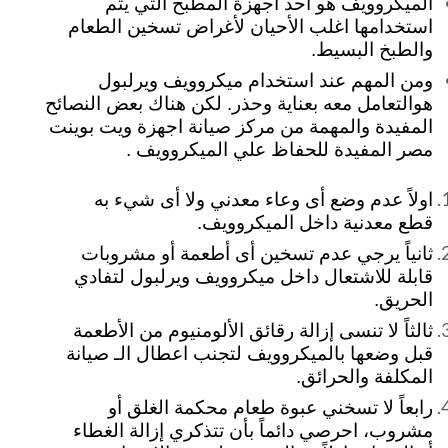
الميكروويف هو أحد أجهزة المطبخ التي يتم
استخدامها اغلب الأحيان لأغراض تسخين الطعام
والطبخ البسيط.
ومن المهم عند استخدام ميكروويف ويرلبول
هوالتعامل معه بعناية وحذر. لكن هناك بعض النصائح
المفيدة والمهمة من مركز صيانة اجهزة ويت بوينت
مصر المفيدة للحفاظ علي الميكروويف .
اولاً عدم وضع أى وعاء معدني ولا أى شيء به
قطع معدنية داخل الميكروويف.
ثانياً يرجي عدم تسخين أى أطعمة أو مشروبات
قابلة للاشتعال داخل ميكروويف ويرلبول لتفادي
الحريق.
ثالثاً لا تنسى إزالة رقائق الألومنيوم من الأطعمة
قبل وضعها بالميكروويف لتجنب اعطال الـ صيانة
المكلفة والحرائق.
رابعاً لا تسخني عبوة طعام محكمة الغلق أو
مشروب، احرصي دائماً بأن تتذكري إزالة الغطاء