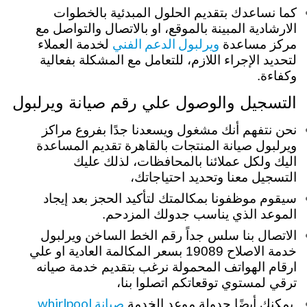
كما نساعدك بتقديم الحلول المبدئية بالخطوات
الارشادية المبينة بالموقع، او بالاتصال والتواصل مع
ويرلبول الدعم الفني
مركز مساعدة
لخدمة العملاء
لتحديد الإجراء اللازم، للتعامل مع المشكلة بفعالية
وكفاءة.
التسجيل والوصول علي رقم صيانة ويرلبول
نحن نتفهم أنك مشغول ويسعدنا جدًا بفروع مراكز
ويرلبول صيانة المنتجات بالقاهرة تقديم المساعدة
اليك ولكل عملائنا بالمحافظات، لذلك عليك
التسجيل معنا وتحديد احتياجاتك،
سيقوم موظفونا بمكالمتك لتأكيد الحجز بعد إيجاد
الموعد الذي يناسب جدولك المزدحم.
الاتصال بنا سلس جداً رقم الخط الساخن ويرلبول
خدمة الاصلاح 19089 بسعر المكالمة العادية او علي
ارقام الهواتف المحمولة نرغب بتقديم خدمة صيانه
ترقي لمستوي توقعاتكم اتصلوا بنا،
صيانة whirlpool
يمكنك أيضًا جدولة موعد الخدمة