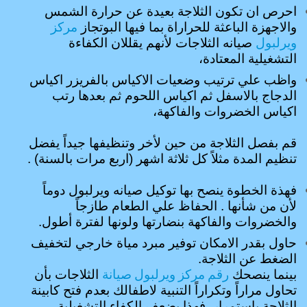
احرص ان تكون الثلاجة بعيدة عن حرارة الشمس
مركز
والاجهزة الباعثة للحراراة بما فيها البوتجاز
ويرلبول
صيانه الثلاجات لأنهم يقللان الكفاءة
التشغيلية المعتادة،
واظب علي ترتيب وضعيات الاكياس بالفريزر اكياس
الدجاج بالاسفل ثم اكياس اللحوم ثم بعدها رتب
اكياس الخضروات والفاكهة،
قم بفصل الثلاجة من حين لأخر وتنظيفها جيداً يفضل
تنظيم المدة مثلاً كل ثلاثة اشهر (اربع مرات بالسنة) .
فهذة الخطوة ينصح بها توكيل صيانه ويرلبول دوماً
لأن من شأنها . الحفاظ علي الطعام طازجاً
والخضروات والفاكهة بنضارتها ولونها لفترة أطول.
حاول بقدر الامكان توفير مبرد مياة خارجي لتخفيف
الضغط عن الثلاجة.
رقم مركز ويرلبول صيانة
بينما ينصحك
الثلاجات بأن
تحاول مراراً وتكراراً التنبية لاطفالك بعدم فتح كابينة
الثلاجة باستمرار .فهذا يضعف الكفاء التشغيلية