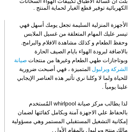
بلت ان غسالة الاطباق تكييفات الهواء السخانات
الكهربائية توفير قطع الغيار لحماية المنتج .
الأجهزة المنزلية السليمة تجعل يومك أسهل فهي
تيسر عليك المهام المتعلقة من غسيل الملابس
وحفظ الطعام و كذلك مشاهدة الافلام والبرامج.
بالاضافة لبرودة الهواء بايام الصيف الحارة
صيانة
وبوتاجازات طهي الطعام وغيرها من منتجات
الشركة ويرلبول
المتميزة ، فهي أصبحت ضرورية
للحياة ولما لا وكلنا نري تأثير هذه العناصر الإيجابي
علينا يومياً .
لذا يطالب مركز صيانة whirlpool المٌستخدم
بالحفاظ علي الاجهزة آمنة وبكامل كفائتها لضمان
إمكانية التشغيل المستقبلي المستمر وهي مسؤولية
مالك منتج ويرلبول بالمقام الأول .